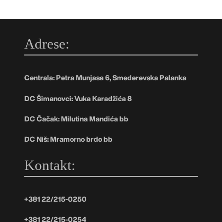
Adrese:
Centrala: Petra Munjasa 6, Smederevska Palanka
DC Šimanovci: Vuka Karadžića 8
DC Čačak: Milutina Mandića bb
DC Niš: Mramorno brdo bb
Kontakt:
+381 22/215-0250
+381 22/215-0254