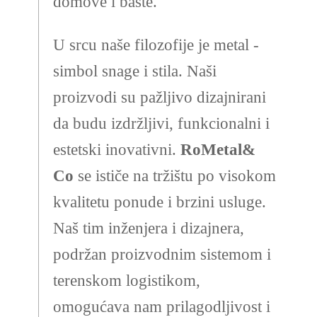
domove i bašte.
U srcu naše filozofije je metal -
simbol snage i stila. Naši
proizvodi su pažljivo dizajnirani
da budu izdržljivi, funkcionalni i
estetski inovativni.
RoMetal&
Co
se ističe na tržištu po visokom
kvalitetu ponude i brzini usluge.
Naš tim inženjera i dizajnera,
podržan proizvodnim sistemom i
terenskom logistikom,
omogućava nam prilagodljivost i