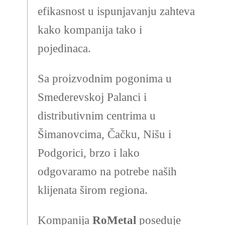
efikasnost u ispunjavanju zahteva
kako kompanija tako i
pojedinaca.
Sa proizvodnim pogonima u
Smederevskoj Palanci i
distributivnim centrima u
Šimanovcima, Čačku, Nišu i
Podgorici, brzo i lako
odgovaramo na potrebe naših
klijenata širom regiona.
Kompanija
RoMetal
poseduje